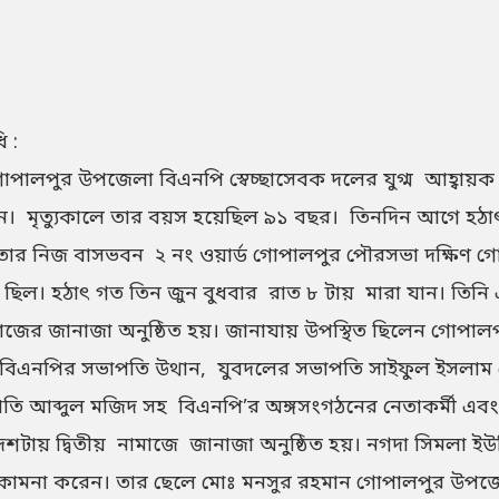
 :
পালপুর উপজেলা বিএনপি স্বেচ্ছাসেবক দলের যুগ্ম আহ্বায়ক ম
রাজিউন। মৃত্যুকালে তার বয়স হয়েছিল ৯১ বছর। তিনদিন আগে 
়ে তার নিজ বাসভবন ২ নং ওয়ার্ড গোপালপুর পৌরসভা দক্ষিণ
িকে ছিল। হঠাৎ গত তিন জুন বুধবার রাত ৮ টায় মারা যান। তি
াজের জানাজা অনুষ্ঠিত হয়। জানাযায় উপস্থিত ছিলেন গোপা
র বিএনপির সভাপতি উথান, যুবদলের সভাপতি সাইফুল ইসলা
াপতি আব্দুল মজিদ সহ বিএনপি’র অঙ্গসংগঠনের নেতাকর্মী এবং
টায় দ্বিতীয় নামাজে জানাজা অনুষ্ঠিত হয়। নগদা সিমলা ইউনিয
ামনা করেন। তার ছেলে মোঃ মনসুর রহমান গোপালপুর উপজে