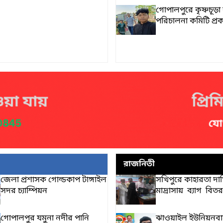
গোপালপুরে কৃষ্ণচূড়
পরিচালনা কমিটি প্র
রাজনিতী
জেলা প্রশাসক গোল্ডকাপ টাঙ্গাইল
সখিপুরে কাহারতা দা
সদর চ্যাম্পিয়ন
মাদ্রাসায় ব্যাগ বিত
গোপালপুর যমুনা নদীর পানি
ঝাওয়াইল ইউনিয়নবা