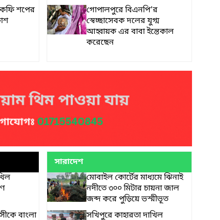
া কফি শপের
গোপালপুরে বিএনপি’র
কাশ
স্বেচ্ছাসেবক দলের যুগ্ম
আহ্বায়ক এর বাবা ইন্তেকাল
করেছেন
সারাদেশ
খিল
মোবাইল কোর্টের মাধ্যমে ঝিনাই
রণ
নদীতে ৩০০ মিটার চায়না জাল
জব্দ করে পুড়িয়ে ভস্মীভূত
সীকে বাংলা
সখিপুরে কাহারতা দাখিল