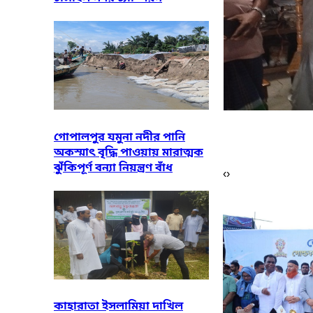
গোপালপুর যমুনা নদীর পানি
অকস্মাৎ বৃদ্ধি পাওয়ায় মারাত্মক
ঝুঁকিপূর্ণ বন্যা নিয়ন্ত্রণ বাঁধ
‹
›
কাহারাতা ইসলামিয়া দাখিল