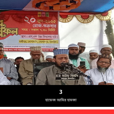
3
হাফেজ আমির হামজা