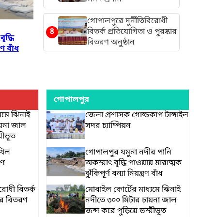
গোপালপুরে দুর্নীতিবিরোধী
8
বিতর্ক প্রতিযোগিতা ও পুরষ্কার
ৃদ্ধি
বিতরণ অনুষ্ঠান
রণ বাঁধ
গোপালপুর
যমে ঝিনাই
জেলা প্রশাসক গোল্ডকাপ টাঙ্গাইল
ায়না জাল
সদর চ্যাম্পিয়ন
মীভূত
খিল
গোপালপুর যমুনা নদীর পানি
রণ
অকস্মাৎ বৃদ্ধি পাওয়ায় মারাত্মক
ঝুঁকিপূর্ণ বন্যা নিয়ন্ত্রণ বাঁধ
রোধী বিতর্ক
মোবাইল কোর্টের মাধ্যমে ঝিনাই
কার বিতরণ
নদীতে ৩০০ মিটার চায়না জাল
জব্দ করে পুড়িয়ে ভস্মীভূত