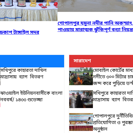
গোপালপুর যমুনা নদীর পানি অকস্মাৎ ব
পাওয়ায় মারাত্মক ঝুঁকিপূর্ণ বন্যা নিয়ন্ত্
্ডকাপ টাঙ্গাইল সদর
সারাদেশ
সখিপুরে কাহারতা দাখিল
মোবাইল কোর্টের মাধ্
মাদ্রাসায় ব্যাগ বিতরণ
নদীতে ৩০০ মিটার চ
জব্দ করে পুড়িয়ে ভস্
ঝাওয়াইল ইউনিয়নবাসীকে বাংলা
সখিপুরে কাহারতা দা
নববর্ষ/ ১৪৩৩ শুভেচ্ছা
মাদ্রাসায় ব্যাগ বিত
গোপালপুরে দুর্নীতিবি
প্রতিযোগিতা ও পুরষ্
অনুষ্ঠান