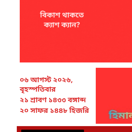
০৬ আগস্ট ২০২৬,
বৃহস্পতিবার
২১ শ্রাবণ ১৪৩৩ বঙ্গাব্দ
২০ সাফর ১৪৪৮ হিজরি