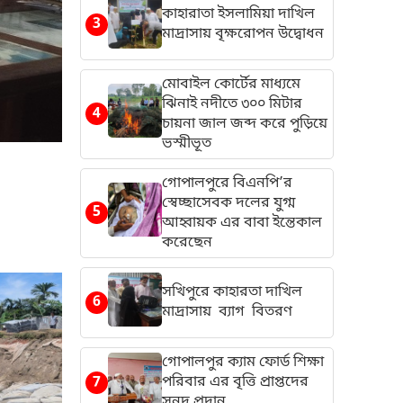
কাহারাতা ইসলামিয়া দাখিল
3
মাদ্রাসায় বৃক্ষরোপন উদ্বোধন
মোবাইল কোর্টের মাধ্যমে
ঝিনাই নদীতে ৩০০ মিটার
4
চায়না জাল জব্দ করে পুড়িয়ে
ভস্মীভূত
গোপালপুরে বিএনপি’র
স্বেচ্ছাসেবক দলের যুগ্ম
5
আহ্বায়ক এর বাবা ইন্তেকাল
করেছেন
সখিপুরে কাহারতা দাখিল
6
মাদ্রাসায় ব্যাগ বিতরণ
গোপালপুর ক্যাম ফোর্ড শিক্ষা
7
পরিবার এর বৃত্তি প্রাপ্তদের
সনদ প্রদান