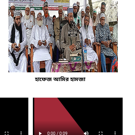
হাফেজ আমির হামজা