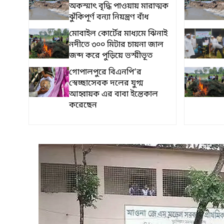
অকস্মাৎ বৃদ্ধি পাওয়ায় মারাত্মক
ঝুঁকিপূর্ণ বন্যা নিয়ন্ত্রণ বাঁধ
মোবাইল কোর্টের মাধ্যমে ঝিনাই
নদীতে ৩০০ মিটার চায়না জাল
জব্দ করে পুড়িয়ে ভস্মীভূত
গোপালপুরে বিএনপি’র
স্বেচ্ছাসেবক দলের যুগ্ম
আহ্বায়ক এর বাবা ইন্তেকাল
করেছেন