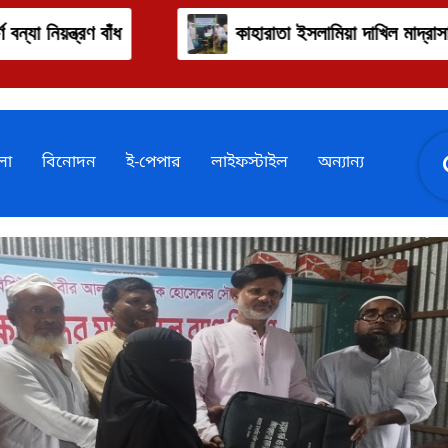
কাহারাতা ইসলামিয়া দাখিল মাদ্রাসায় বৃক্ষরোপন উদ্বোধন
লা
বিনোদন
ই-পেপার
লাইফস্টাইল
অন্যান্য