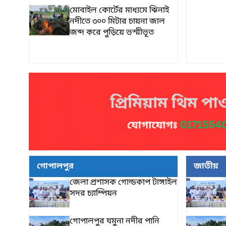
মোবাইল কোর্টের মাধ্যমে ঝিনাই
নদীতে ৩০০ মিটার চায়না জাল
জব্দ করে পুড়িয়ে ভস্মীভূত
গোপালপুর
জাতীয়
জেলা প্রশাসক গোল্ডকাপ টাঙ্গাইল
সদর চ্যাম্পিয়ন
গোপালপুর যমুনা নদীর পানি