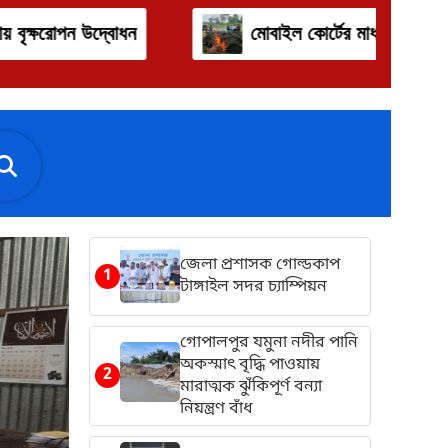
মোবাইল কোর্টের মাধ্যমে ঝিনাই নদীতে ৩০০ মিটার চায়না জাল জব্দ ক
জেলা প্রশাসক গোল্ডকাপ
1
টাঙ্গাইল সদর চ্যাম্পিয়ন
গোপালপুর যমুনা নদীর পানি
অকস্মাৎ বৃদ্ধি পাওয়ায়
2
মারাত্মক ঝুঁকিপূর্ণ বন্যা
নিয়ন্ত্রণ বাঁধ