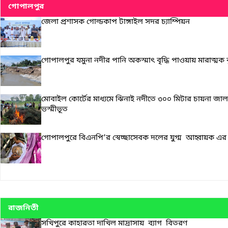
গোপালপুর
জেলা প্রশাসক গোল্ডকাপ টাঙ্গাইল সদর চ্যাম্পিয়ন
গোপালপুর যমুনা নদীর পানি অকস্মাৎ বৃদ্ধি পাওয়ায় মারাত্মক ঝুঁকি
মোবাইল কোর্টের মাধ্যমে ঝিনাই নদীতে ৩০০ মিটার চায়না জাল
ভস্মীভূত
গোপালপুরে বিএনপি’র স্বেচ্ছাসেবক দলের যুগ্ম আহ্বায়ক এর
রাজনিতী
সখিপুরে কাহারতা দাখিল মাদ্রাসায় ব্যাগ বিতরণ