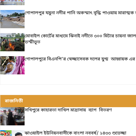
গোপালপুর যমুনা নদীর পানি অকস্মাৎ বৃদ্ধি পাওয়ায় মারাত্মক ঝুঁকি
মোবাইল কোর্টের মাধ্যমে ঝিনাই নদীতে ৩০০ মিটার চায়না জাল
ভস্মীভূত
গোপালপুরে বিএনপি’র স্বেচ্ছাসেবক দলের যুগ্ম আহ্বায়ক এর
রাজনিতী
সখিপুরে কাহারতা দাখিল মাদ্রাসায় ব্যাগ বিতরণ
ঝাওয়াইল ইউনিয়নবাসীকে বাংলা নববর্ষ/ ১৪৩৩ শুভেচ্ছা