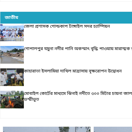
জাতীয়
জেলা প্রশাসক গোল্ডকাপ টাঙ্গাইল সদর চ্যাম্পিয়ন
গোপালপুর যমুনা নদীর পানি অকস্মাৎ বৃদ্ধি পাওয়ায় মারাত্মক ঝুঁকি
কাহারাতা ইসলামিয়া দাখিল মাদ্রাসায় বৃক্ষরোপন উদ্বোধন
মোবাইল কোর্টের মাধ্যমে ঝিনাই নদীতে ৩০০ মিটার চায়না জাল
ভস্মীভূত