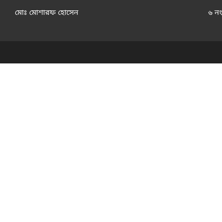
মোঃ মোশারফ হোসেন
৬ নং