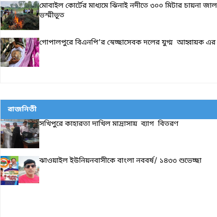
মোবাইল কোর্টের মাধ্যমে ঝিনাই নদীতে ৩০০ মিটার চায়না জাল
ভস্মীভূত
গোপালপুরে বিএনপি’র স্বেচ্ছাসেবক দলের যুগ্ম আহ্বায়ক এর
রাজনিতী
সখিপুরে কাহারতা দাখিল মাদ্রাসায় ব্যাগ বিতরণ
ঝাওয়াইল ইউনিয়নবাসীকে বাংলা নববর্ষ/ ১৪৩৩ শুভেচ্ছা