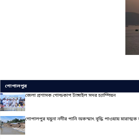
গোপালপুর
জেলা প্রশাসক গোল্ডকাপ টাঙ্গাইল সদর চ্যাম্পিয়ন
গোপালপুর যমুনা নদীর পানি অকস্মাৎ বৃদ্ধি পাওয়ায় মারাত্মক ঝুঁকি