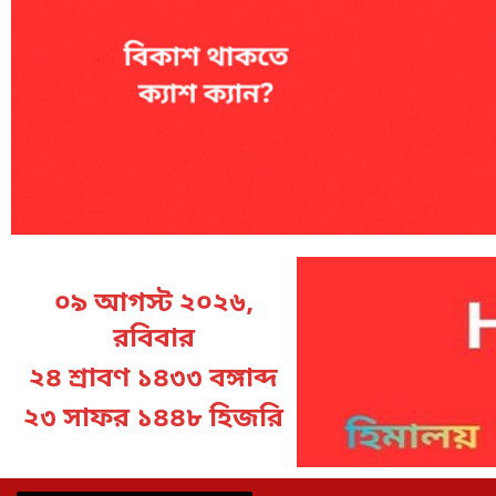
০৯ আগস্ট ২০২৬,
রবিবার
২৪ শ্রাবণ ১৪৩৩ বঙ্গাব্দ
২৩ সাফর ১৪৪৮ হিজরি