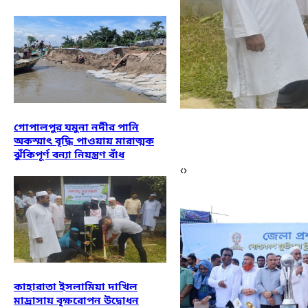
গোপালপুর যমুনা নদীর পানি
অকস্মাৎ বৃদ্ধি পাওয়ায় মারাত্মক
ঝুঁকিপূর্ণ বন্যা নিয়ন্ত্রণ বাঁধ
‹
›
কাহারাতা ইসলামিয়া দাখিল
মাদ্রাসায় বৃক্ষরোপন উদ্বোধন