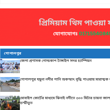
গোপালপুর
জেলা প্রশাসক গোল্ডকাপ টাঙ্গাইল সদর চ্যাম্পিয়ন
গোপালপুর যমুনা নদীর পানি অকস্মাৎ বৃদ্ধি পাওয়ায় মারাত্মক ঝুঁকি
মোবাইল কোর্টের মাধ্যমে ঝিনাই নদীতে ৩০০ মিটার চায়না জাল
ভস্মীভূত