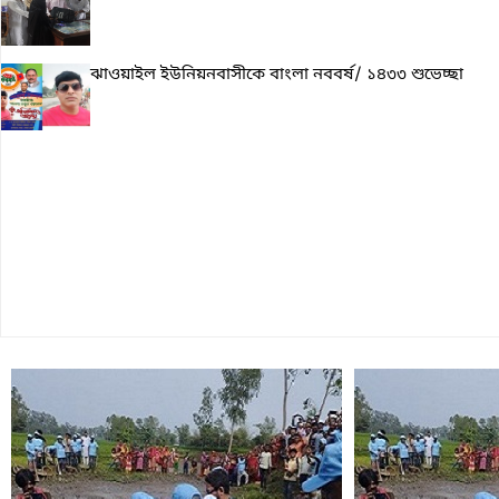
ঝাওয়াইল ইউনিয়নবাসীকে বাংলা নববর্ষ/ ১৪৩৩ শুভেচ্ছা